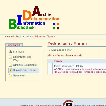
Direkt
zum
Inhalt
BIDA
Persönliche
sie sind hier:
startseite
»
diskussion / forum
Werkzeuge
Diskussion / Forum
Document
navigation
Actions
Eine Ebene höher
Startseite
offenes Forum - forum ouverte
Einführung: Ziel,
Weg,...
Forum
Offizielle Dokumente
Diskussionen zu BIDA
ARCHIV: Untenstehende Information ist nicht m
Diskussion / Forum
"BIDA" siehe Text auf der Homepage. Das Forum
Newsletter
www.bida.ch wird ehrenamtlich durch
Biblioconsult Kiser
entwickel